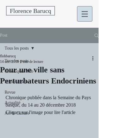
Florence Barucq
Post
Tous les posts
flohbarucq
Tous les posts
14 déc. 2018
1 min de lecture
Pour une ville sans
Chroniques Web
Perturbateurs Endocriniens
Editorialisme
Revue
Chronique publiée dans la Semaine du Pays 
Actualité
basque, du 14 au 20 décembre 2018
Cliquez sur l'image pour lire l'article
Art & Culture