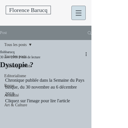
Florence Barucq
Post
Tous les posts
flohbarucq
Tous les posts
30 nov. 2018
1 min de lecture
Dystopie ?
Chroniques Web
Editorialisme
Chronique publiée dans la Semaine du Pays 
Revue
basque, du 30 novembre au 6 décembre 
2018
Actualité
Cliquez sur l'image pour lire l'article
Art & Culture