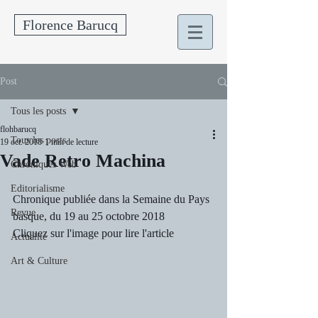
Florence Barucq
Post
Tous les posts
flohbarucq
Tous les posts
19 oct. 2018
1 min de lecture
Vade Retro Machina
Chroniques Web
Editorialisme
Chronique publiée dans la Semaine du Pays 
Revue
basque, du 19 au 25 octobre 2018
Cliquez sur l'image pour lire l'article
Actualité
Art & Culture