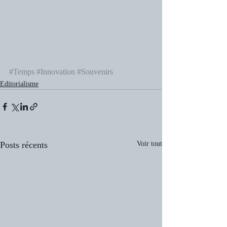
#Temps
#Innovation
#Souvenirs
Editorialisme
Posts récents
Voir tout