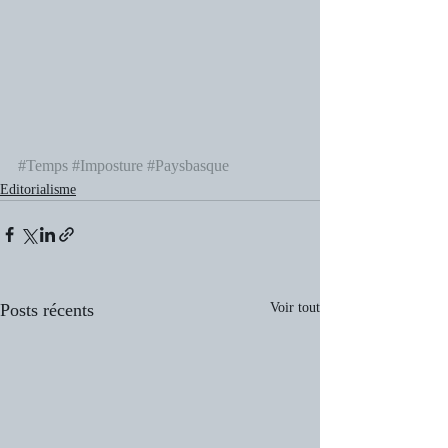
#Temps
#Imposture
#Paysbasque
Editorialisme
Posts récents
Voir tout