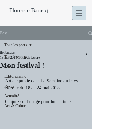
Florence Barucq
Post
Tous les posts
flohbarucq
Tous les posts
18 mai 2018
1 min de lecture
Mon festival !
Chroniques Web
Editorialisme
Article publié dans La Semaine du Pays 
Revue
Basque du 18 au 24 mai 2018 
Actualité
Cliquez sur l'image pour lire l'article
Art & Culture