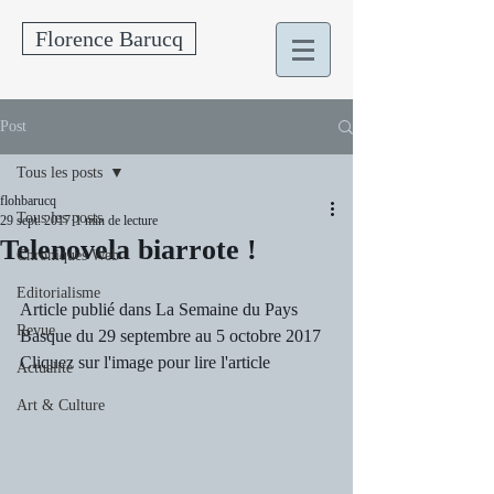
Florence Barucq
Post
Tous les posts
flohbarucq
Tous les posts
29 sept. 2017
1 min de lecture
Telenovela biarrote !
Chroniques Web
Editorialisme
Article publié dans La Semaine du Pays 
Revue
Basque du 29 septembre au 5 octobre 2017
Cliquez sur l'image pour lire l'article
Actualité
Art & Culture