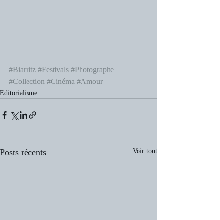
#Biarritz
#Festivals
#Photographe
#Collection
#Cinéma
#Amour
Editorialisme
Posts récents
Voir tout