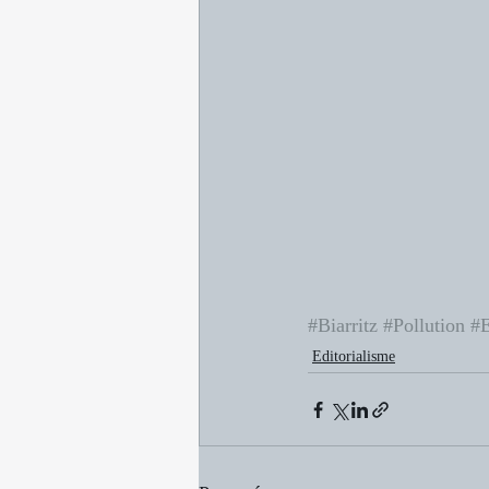
#Biarritz
#Pollution
#
Editorialisme