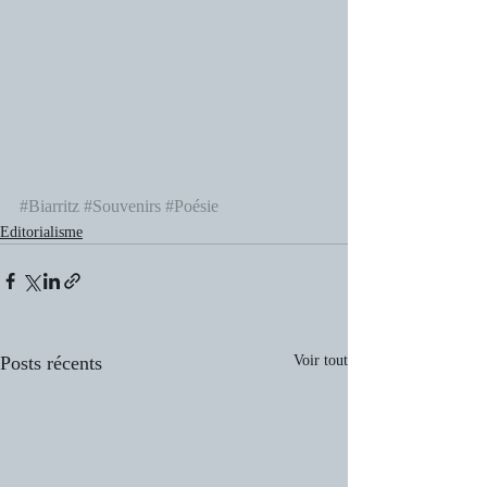
#Biarritz
#Souvenirs
#Poésie
Editorialisme
Posts récents
Voir tout