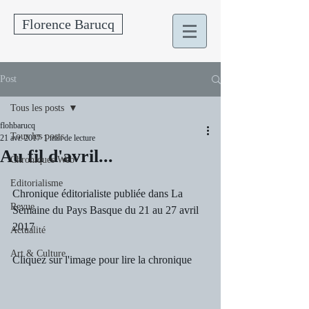
Florence Barucq
Post
Tous les posts
flohbarucq
Tous les posts
21 avr. 2017
1 min de lecture
Au fil d'avril...
Chroniques Web
Editorialisme
Chronique éditorialiste publiée dans La 
Revue
Semaine du Pays Basque du 21 au 27 avril 
2017 
Actualité
Art & Culture
Cliquez sur l'image pour lire la chronique