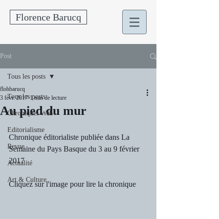
Florence Barucq
Post
Tous les posts
flohbarucq
Tous les posts
3 févr. 2017
1 min de lecture
Au pied du mur
Chroniques Web
Editorialisme
Chronique éditorialiste publiée dans La 
Revue
Semaine du Pays Basque du 3 au 9 février 
2017 
Actualité
Art & Culture
Cliquez sur l'image pour lire la chronique