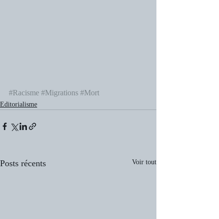
#Racisme
#Migrations
#Mort
Editorialisme
Posts récents
Voir tout