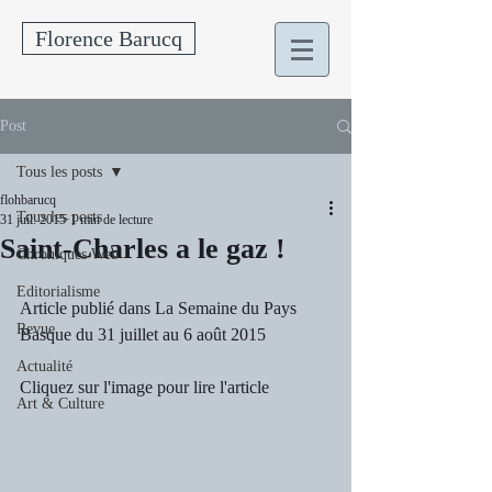
Florence Barucq
Post
Tous les posts
flohbarucq
Tous les posts
31 juil. 2015
1 min de lecture
Saint-Charles a le gaz !
Chroniques Web
Editorialisme
Article publié dans La Semaine du Pays 
Revue
Basque du 31 juillet au 6 août 2015
Actualité
Cliquez sur l'image pour lire l'article
Art & Culture