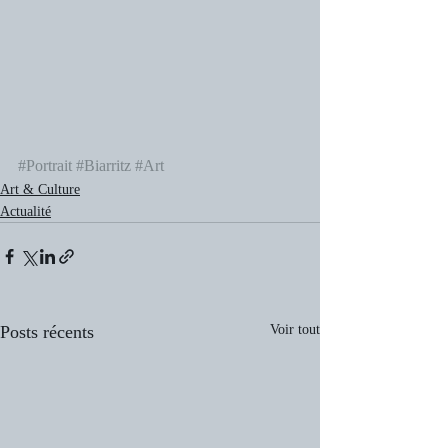
#Portrait
#Biarritz
#Art
Art & Culture
Actualité
Posts récents
Voir tout