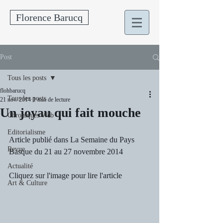
Florence Barucq
Post
Tous les posts
flohbarucq
Tous les posts
21 nov. 2014
1 min de lecture
Un joyau qui fait mouche
Chroniques Web
Editorialisme
Article publié dans La Semaine du Pays 
Revue
Basque du 21 au 27 novembre 2014
Actualité
Cliquez sur l'image pour lire l'article
Art & Culture