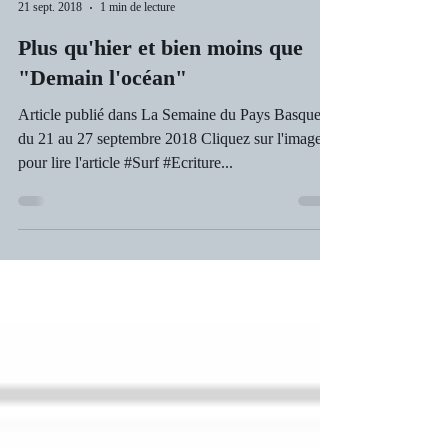
flohbarucq
21 sept. 2018
1 min de lecture
Plus qu'hier et bien moins que
"Demain l'océan"
Article publié dans La Semaine du Pays Basque
du 21 au 27 septembre 2018 Cliquez sur l'image
pour lire l'article #Surf #Ecriture...