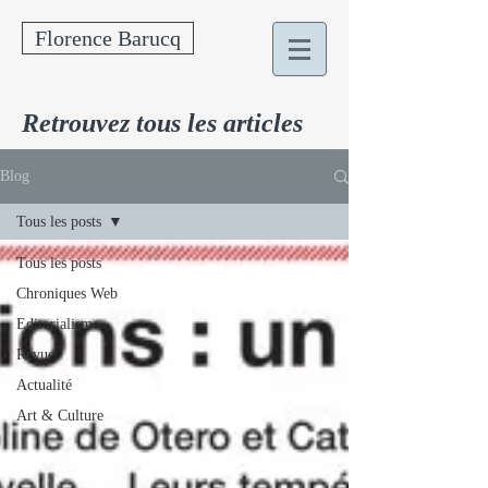
Florence Barucq
Retrouvez tous les articles
Blog
Tous les posts
Tous les posts
Chroniques Web
Editorialisme
Revue
Actualité
Art & Culture