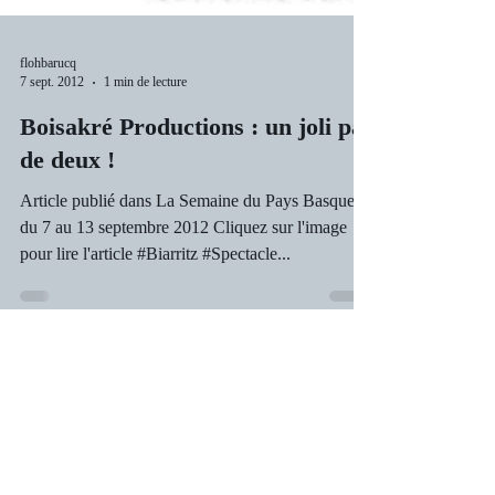
flohbarucq
7 sept. 2012
1 min de lecture
Boisakré Productions : un joli pas
de deux !
Article publié dans La Semaine du Pays Basque
du 7 au 13 septembre 2012 Cliquez sur l'image
pour lire l'article #Biarritz #Spectacle...