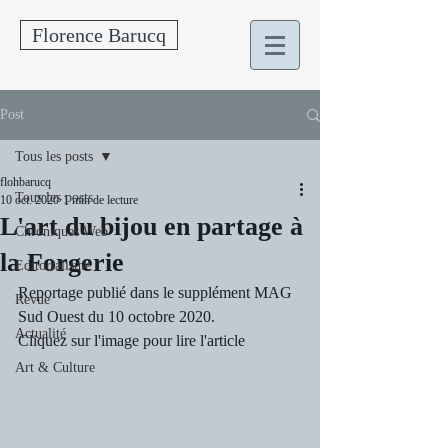
Florence Barucq
Post
Tous les posts
flohbarucq
Tous les posts
10 oct. 2020
1 min de lecture
L'art du bijou en partage à
Chroniques Web
la Forgerie
Editorialisme
Reportage publié dans le supplément MAG 
Revue
Sud Ouest du 10 octobre 2020. 
Actualité
Cliquez sur l'image pour lire l'article
Art & Culture