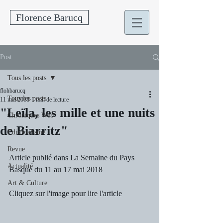
Florence Barucq
Post
Tous les posts
flohbarucq
Tous les posts
11 mai 2018
1 min de lecture
"Leïla, les mille et une nuits
Chroniques Web
de Biarritz"
Editorialisme
Revue
Article publié dans La Semaine du Pays 
Actualité
Basque du 11 au 17 mai 2018 
Art & Culture
Cliquez sur l'image pour lire l'article