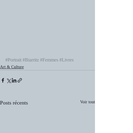
#Portrait
#Biarritz
#Femmes
#Livres
Art & Culture
Posts récents
Voir tout