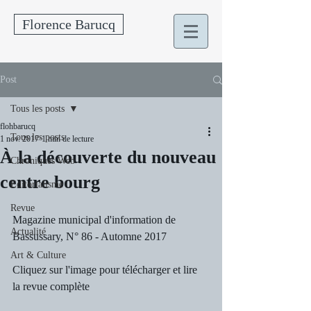
Florence Barucq
Post
Tous les posts
flohbarucq
Tous les posts
1 nov. 2017
1 min de lecture
À la découverte du nouveau
Chroniques Web
centre bourg
Editorialisme
Revue
Magazine municipal d'information de 
Actualité
Bassussary, N° 86 - Automne 2017
Art & Culture
Cliquez sur l'image pour télécharger et lire 
la revue complète