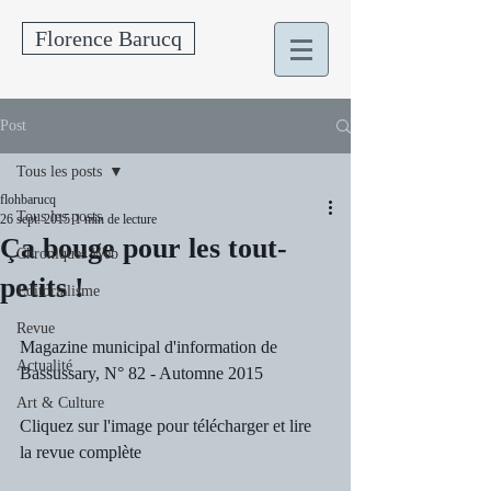
Florence Barucq
Post
Tous les posts
flohbarucq
Tous les posts
26 sept. 2015
1 min de lecture
Ça bouge pour les tout-
Chroniques Web
petits !
Editorialisme
Revue
Magazine municipal d'information de 
Actualité
Bassussary, N° 82 - Automne 2015
Art & Culture
Cliquez sur l'image pour télécharger et lire 
la revue complète