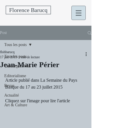
Florence Barucq
Post
Tous les posts
flohbarucq
Tous les posts
17 juil. 2015
1 min de lecture
Jean-Marie Périer
Chroniques Web
Editorialisme
Article publié dans La Semaine du Pays 
Revue
Basque du 17 au 23 juillet 2015
Actualité
Cliquez sur l'image pour lire l'article
Art & Culture