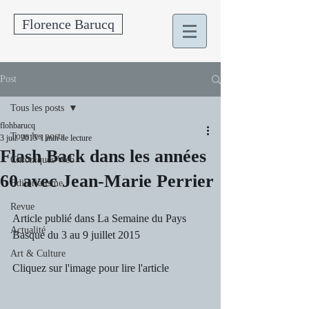
Florence Barucq
Post
Tous les posts
flohbarucq
Tous les posts
3 juil. 2015
1 min de lecture
Flash Back dans les années
Chroniques Web
60 avec Jean-Marie Perrier
Editorialisme
Revue
Article publié dans La Semaine du Pays 
Actualité
Basque du 3 au 9 juillet 2015
Art & Culture
Cliquez sur l'image pour lire l'article