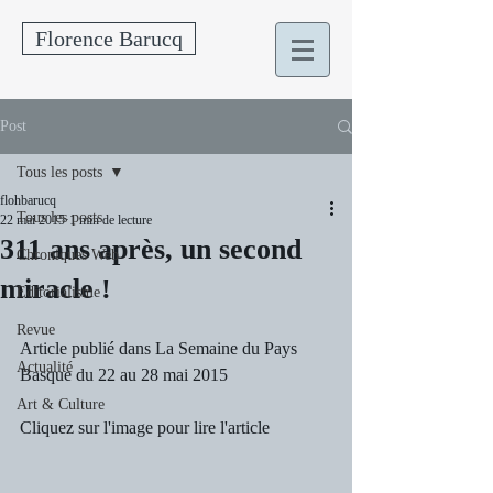
Florence Barucq
Post
Tous les posts
flohbarucq
Tous les posts
22 mai 2015
1 min de lecture
311 ans après, un second
Chroniques Web
miracle !
Editorialisme
Revue
Article publié dans La Semaine du Pays 
Actualité
Basque du 22 au 28 mai 2015
Art & Culture
Cliquez sur l'image pour lire l'article