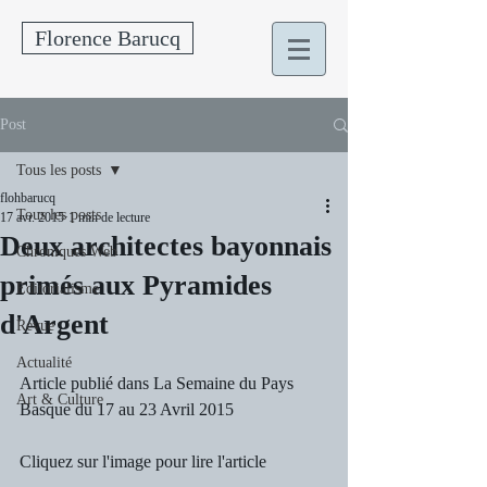
Florence Barucq
Post
Tous les posts
flohbarucq
Tous les posts
17 avr. 2015
1 min de lecture
Deux architectes bayonnais
Chroniques Web
primés aux Pyramides
Editorialisme
d'Argent
Revue
Actualité
Article publié dans La Semaine du Pays 
Art & Culture
Basque du 17 au 23 Avril 2015
Cliquez sur l'image pour lire l'article