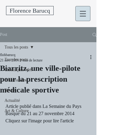
Florence Barucq
Post
Tous les posts
flohbarucq
Tous les posts
21 nov. 2014
1 min de lecture
Biarritz, une ville-pilote
Chroniques Web
pour la prescription
Editorialisme
médicale sportive
Revue
Actualité
Article publié dans La Semaine du Pays 
Art & Culture
Basque du 21 au 27 novembre 2014
Cliquez sur l'image pour lire l'article