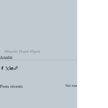
#Biarritz
#Santé
#Sport
Actualité
Posts récents
Voir tout