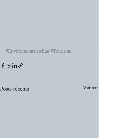
#Environnement
#Eau
#Tourisme
Posts récents
Voir tout