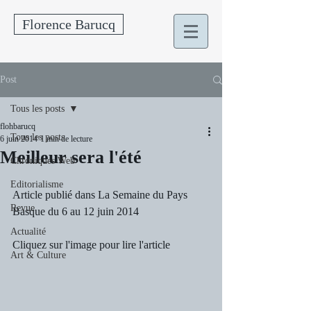
Florence Barucq
Post
Tous les posts
flohbarucq
Tous les posts
6 juin 2014
1 min de lecture
Meilleur sera l'été
Chroniques Web
Editorialisme
Article publié dans La Semaine du Pays 
Revue
Basque du 6 au 12 juin 2014
Actualité
Cliquez sur l'image pour lire l'article
Art & Culture